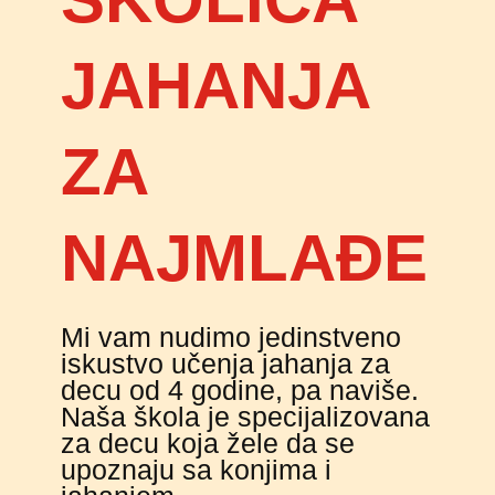
JAHANJA
ZA
NAJMLAĐE
Mi vam nudimo jedinstveno
iskustvo učenja jahanja za
decu od 4 godine, pa naviše.
Naša škola je specijalizovana
za decu koja žele da se
upoznaju sa konjima i