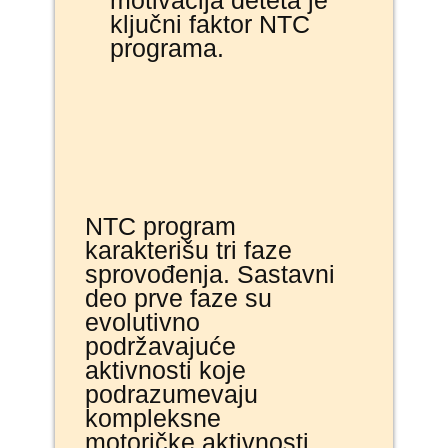
motivacija deteta je
ključni faktor NTC
programa.
NTC program
karakterišu tri faze
sprovođenja. Sastavni
deo prve faze su
evolutivno
podržavajuće
aktivnosti koje
podrazumevaju
kompleksne
motoričke aktivnosti