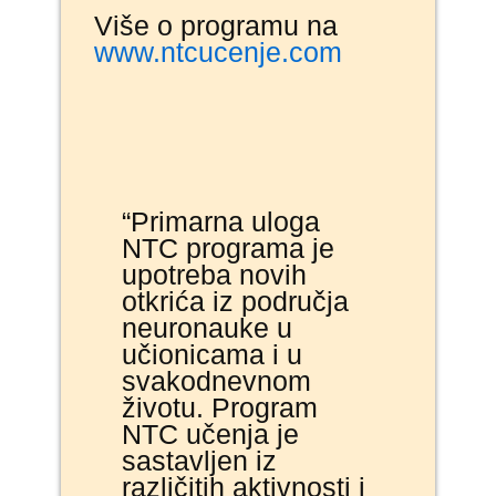
Više o programu na
www.ntcucenje.com
“Primarna uloga
NTC programa je
upotreba novih
otkrića iz područja
neuronauke u
učionicama i u
svakodnevnom
životu. Program
NTC učenja je
sastavljen iz
različitih aktivnosti i