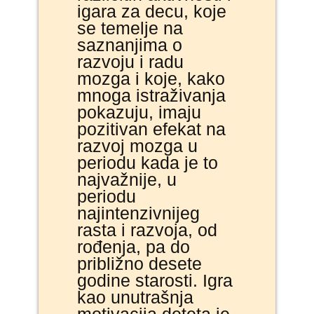
igara za decu, koje
se temelje na
saznanjima o
razvoju i radu
mozga i koje, kako
mnoga istraživanja
pokazuju, imaju
pozitivan efekat na
razvoj mozga u
periodu kada je to
najvažnije, u
periodu
najintenzivnijeg
rasta i razvoja, od
rođenja, pa do
približno desete
godine starosti. Igra
kao unutrašnja