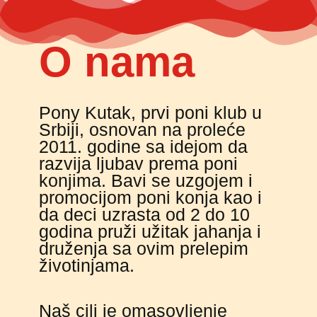
O nama
Pony Kutak, prvi poni klub u
Srbiji, osnovan na proleće
2011. godine sa idejom da
razvija ljubav prema poni
konjima. Bavi se uzgojem i
promocijom poni konja kao i
da deci uzrasta od 2 do 10
godina pruži užitak jahanja i
druženja sa ovim prelepim
životinjama.
Naš cilj je omasovljenje