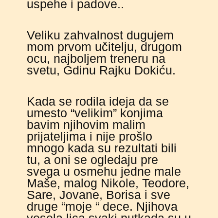
uspehe i padove..
Veliku zahvalnost dugujem
mom prvom učitelju, drugom
ocu, najboljem treneru na
svetu, Gdinu Rajku Dokiću.
Kada se rodila ideja da se
umesto “velikim” konjima
bavim njihovim malim
prijateljima i nije prošlo
mnogo kada su rezultati bili
tu, a oni se ogledaju pre
svega u osmehu jedne male
Maše, malog Nikole, Teodore,
Sare, Jovane, Borisa i sve
druge “moje “ dece. Njihova
vesela lica svaki putkada su u