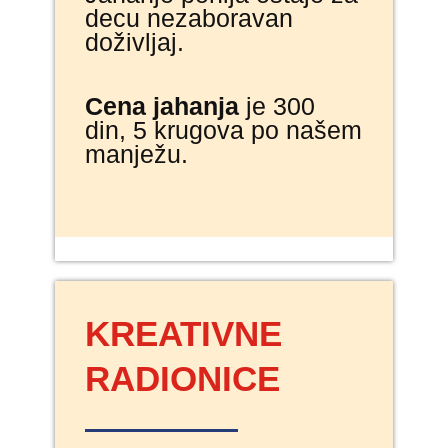
decu nezaboravan
doživljaj.
Cena jahanja
je 300
din, 5 krugova po našem
manježu.
KREATIVNE
RADIONICE