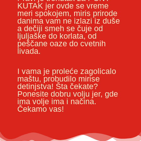
KUTAK jer ovde se vreme
meri spokojem, miris prirode
danima vam ne izlazi iz duše
a dečiji smeh se čuje od
ljuljaške do korlata, od
peščane oaze do cvetnih
livada.
I vama je proleće zagolicalo
maštu, probudilo mirise
detinjstva! Šta čekate?
Ponesite dobru volju jer, gde
ima volje ima i načina.
Čekamo vas!