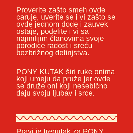
Proverite zašto smeh ovde
caruje, uverite se i vi zašto se
ovde jednom dođe i zauvek
ostaje, podelite i vi sa
najmilijim članovima svoje
porodice radost i sreću
bezbrižnog detinjstva.
PONY KUTAK širi ruke onima
koji umeju da pruže jer ovde
se druže oni koji nesebično
daju svoju ljubav i srce.
Pravi je trenutak za PONY