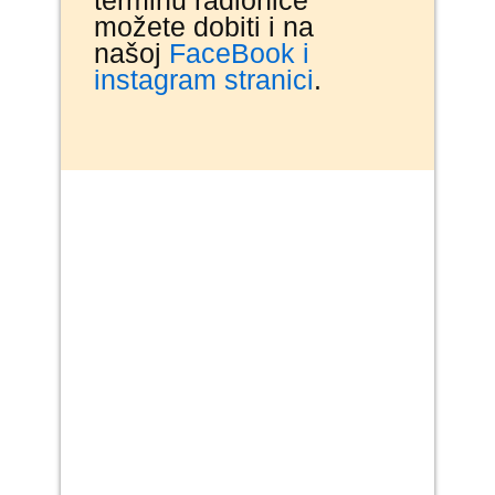
možete dobiti i na
našoj
FaceBook i
instagram stranici
.