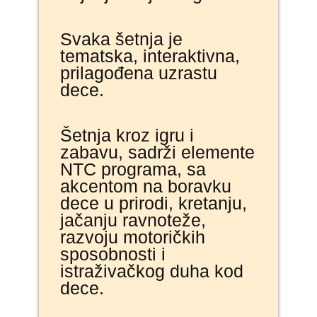
Svaka šetnja je
tematska, interaktivna,
prilagođena uzrastu
dece.
Šetnja kroz igru i
zabavu, sadrži elemente
NTC programa, sa
akcentom na boravku
dece u prirodi, kretanju,
jačanju ravnoteže,
razvoju motoričkih
sposobnosti i
istraživačkog duha kod
dece.