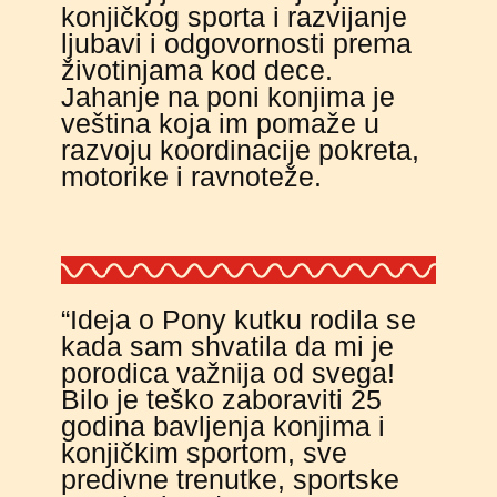
konjičkog sporta i razvijanje
ljubavi i odgovornosti prema
životinjama kod dece.
Jahanje na poni konjima je
veština koja im pomaže u
razvoju koordinacije pokreta,
motorike i ravnoteže.
“Ideja o Pony kutku rodila se
kada sam shvatila da mi je
porodica važnija od svega!
Bilo je teško zaboraviti 25
godina bavljenja konjima i
konjičkim sportom, sve
predivne trenutke, sportske