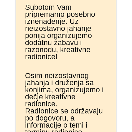
Subotom Vam
pripremamo posebno
iznenađenje. Uz
neizostavno jahanje
ponija organizujemo
dodatnu zabavu i
razonodu, kreativne
radionice!
Osim neizostavnog
jahanja i druženja sa
konjima, organizujemo i
dečje kreativne
radionice.
Radionice se održavaju
po dogovoru, a
informacije o temi i
terminu radionice