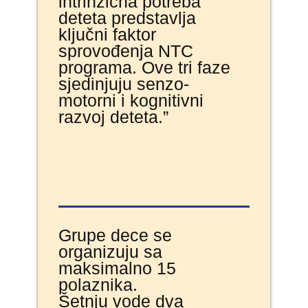
intrinzična potreba
deteta predstavlja
ključni faktor
sprovođenja NTC
programa. Ove tri faze
sjedinjuju senzo-
motorni i kognitivni
razvoj deteta.”
Grupe dece se
organizuju sa
maksimalno 15
polaznika.
Šetnju vode dva