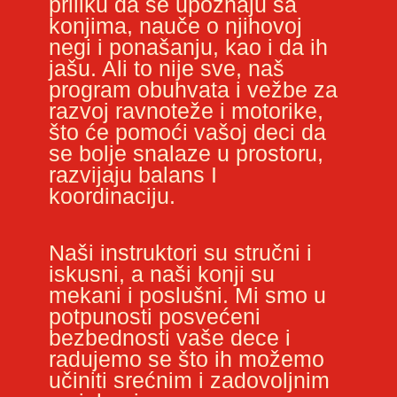
priliku da se upoznaju sa
konjima, nauče o njihovoj
negi i ponašanju, kao i da ih
jašu. Ali to nije sve, naš
program obuhvata i vežbe za
razvoj ravnoteže i motorike,
što će pomoći vašoj deci da
se bolje snalaze u prostoru,
razvijaju balans I
koordinaciju.
Naši instruktori su stručni i
iskusni, a naši konji su
mekani i poslušni. Mi smo u
potpunosti posvećeni
bezbednosti vaše dece i
radujemo se što ih možemo
učiniti srećnim i zadovoljnim