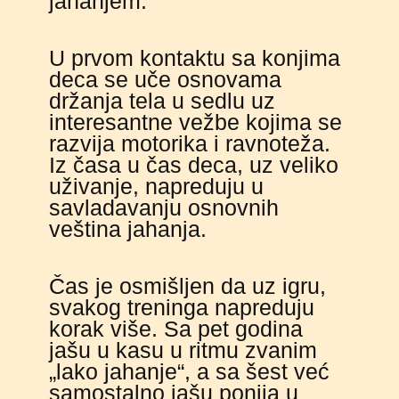
jahanjem.
U prvom kontaktu sa konjima
deca se uče osnovama
držanja tela u sedlu uz
interesantne vežbe kojima se
razvija motorika i ravnoteža.
Iz časa u čas deca, uz veliko
uživanje, napreduju u
savladavanju osnovnih
veština jahanja.
Čas je osmišljen da uz igru,
svakog treninga napreduju
korak više. Sa pet godina
jašu u kasu u ritmu zvanim
„lako jahanje“, a sa šest već
samostalno jašu ponija u