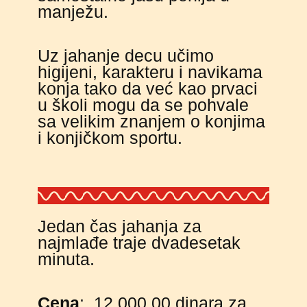
manježu.
Uz jahanje decu učimo
higijeni, karakteru i navikama
konja tako da već kao prvaci
u školi mogu da se pohvale
sa velikim znanjem o konjima
i konjičkom sportu.
Jedan čas jahanja za
najmlađe traje dvadesetak
minuta.
Cena
: 12.000,00 dinara za