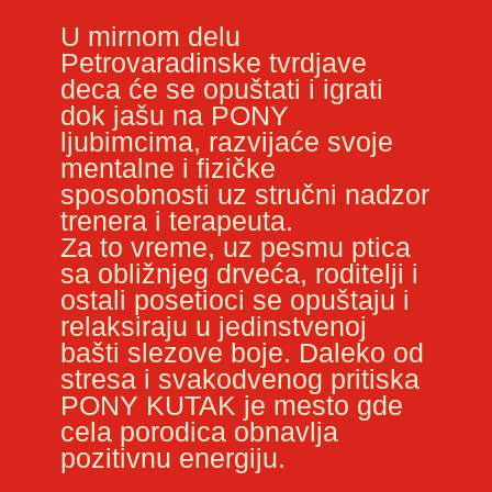
U mirnom delu
Petrovaradinske tvrdjave
deca će se opuštati i igrati
dok jašu na PONY
ljubimcima, razvijaće svoje
mentalne i fizičke
sposobnosti uz stručni nadzor
trenera i terapeuta.
Za to vreme, uz pesmu ptica
sa obližnjeg drveća, roditelji i
ostali posetioci se opuštaju i
relaksiraju u jedinstvenoj
bašti slezove boje. Daleko od
stresa i svakodvenog pritiska
PONY KUTAK je mesto gde
cela porodica obnavlja
pozitivnu energiju.