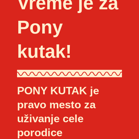
Vreme je za
Pony
kutak!
PONY KUTAK je
pravo mesto za
uživanje cele
porodice