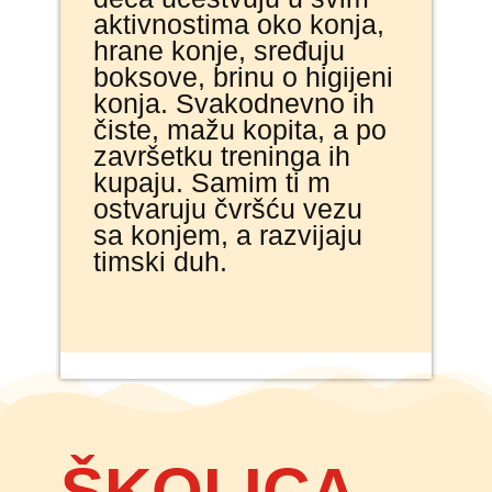
aktivnostima oko konja,
hrane konje, sređuju
boksove, brinu o higijeni
konja. Svakodnevno ih
čiste, mažu kopita, a po
završetku treninga ih
kupaju. Samim ti m
ostvaruju čvršću vezu
sa konjem, a razvijaju
timski duh.
ŠKOLICA