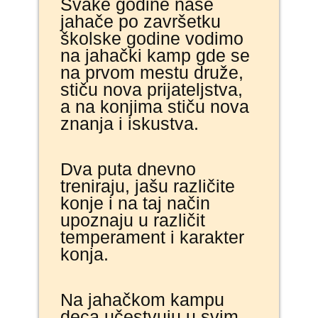
Svake godine naše
jahače po završetku
školske godine vodimo
na jahački kamp gde se
na prvom mestu druže,
stiču nova prijateljstva,
a na konjima stiču nova
znanja i iskustva.
Dva puta dnevno
treniraju, jašu različite
konje i na taj način
upoznaju u različit
temperament i karakter
konja.
Na jahačkom kampu
deca učestvuju u svim