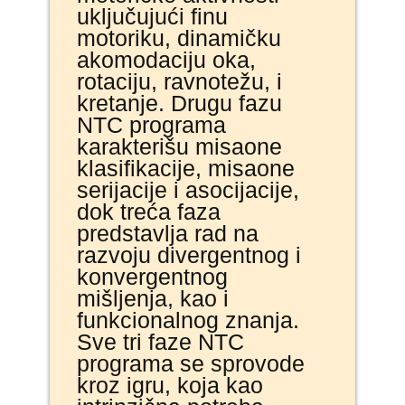
uključujući finu
motoriku, dinamičku
akomodaciju oka,
rotaciju, ravnotežu, i
kretanje. Drugu fazu
NTC programa
karakterišu misaone
klasifikacije, misaone
serijacije i asocijacije,
dok treća faza
predstavlja rad na
razvoju divergentnog i
konvergentnog
mišljenja, kao i
funkcionalnog znanja.
Sve tri faze NTC
programa se sprovode
kroz igru, koja kao